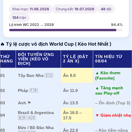
Khai mạc:
11.06.2026
Chung kết:
19.07.2026
48
đội
104
trận
Lộ trình WC 2022 → 2026
94.4%
🔥 Tỷ lệ cược vô địch World Cup ( Kèo Hot Nhất )
ĐỘI TUYỂN ỨNG
THỨ
TỶ LỆ (ĐẶT
TÍN HIỆU TỪ
VIÊN (KÈO VÔ
HẠNG
2 ĂN X)
08/04
ĐỊCH)
▲ Kèo thơm
01
Tây Ban Nha
🇪🇸
Ăn 9.0
(Favorite)
▲ Tăng mạnh
02
Pháp
🇫🇷
Ăn 11.0
sau Play-off
03
Anh
🏴󠁧󠁢󠁥󠁮󠁧󠁿
Ăn 13.5
– Ổn định (Top 3)
Brazil & Argentina
Ăn 16.0 –
04
▼ Giảm nhiệt nhẹ
🇧🇷 🇦🇷
17.5
Đức / Bồ Đào Nha
05
Ăn 22.0
– Kèo tiềm năng