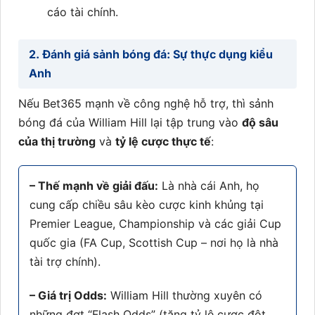
cáo tài chính.
2. Đánh giá sảnh bóng đá: Sự thực dụng kiểu
Anh
Nếu Bet365 mạnh về công nghệ hỗ trợ, thì sảnh
bóng đá của William Hill lại tập trung vào
độ sâu
của thị trường
và
tỷ lệ cược thực tế
:
– Thế mạnh về giải đấu:
Là nhà cái Anh, họ
cung cấp chiều sâu kèo cược kinh khủng tại
Premier League, Championship và các giải Cup
quốc gia (FA Cup, Scottish Cup – nơi họ là nhà
tài trợ chính).
– Giá trị Odds:
William Hill thường xuyên có
những đợt “Flash Odds” (tăng tỷ lệ cược đột