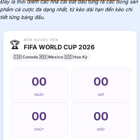
Đây là thời điểm các nhà cái bắt đầu tung ra các dòng sản
phẩm cá cược đa dạng nhất, từ kèo dài hạn đến kèo chi
tiết từng bảng đấu.
ĐẾM NGƯỢC ĐẾN
🏆
FIFA WORLD CUP 2026
🇨🇦
Canada
🇲🇽
Mexico
🇺🇸
Hoa Kỳ
00
00
NGÀY
GIỜ
00
00
PHÚT
GIÂY