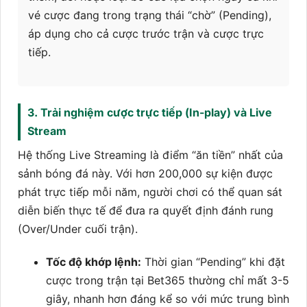
vé cược đang trong trạng thái “chờ” (Pending),
áp dụng cho cả cược trước trận và cược trực
tiếp.
3. Trải nghiệm cược trực tiếp (In-play) và Live
Stream
Hệ thống Live Streaming là điểm “ăn tiền” nhất của
sảnh bóng đá này. Với hơn 200,000 sự kiện được
phát trực tiếp mỗi năm, người chơi có thể quan sát
diễn biến thực tế để đưa ra quyết định đánh rung
(Over/Under cuối trận).
Tốc độ khớp lệnh:
Thời gian “Pending” khi đặt
cược trong trận tại Bet365 thường chỉ mất 3-5
giây, nhanh hơn đáng kể so với mức trung bình