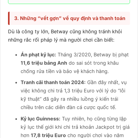
3. Những “vết gợn” về quy định và thanh toán
Dù là công ty lớn, Betway cũng không tránh khỏi
những rắc rối pháp lý mà người chơi cần biết:
Án phạt kỷ lục:
Tháng 3/2020, Betway bị phạt
11,6 triệu bảng Anh
do sai sót trong khâu
chống rửa tiền và bảo vệ khách hàng.
Tranh cãi thanh toán 2024:
Gần đây nhất, vụ
việc không chi trả 1,3 triệu Euro với lý do “lỗi
kỹ thuật” đã gây ra nhiều luồng ý kiến trái
chiều trên các diễn đàn cá cược quốc tế.
Kỷ lục Guinness:
Tuy nhiên, họ cũng từng lập
kỷ lục thế giới khi chi trả khoản Jackpot trị giá
hơn
17,8 triệu Euro
cho người chơi vào năm