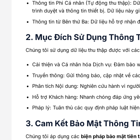
Thông tin Phi Cá nhân (Tự động thu thập): Dữ 
trình duyệt và thông tin thiết bị. Dữ liệu này 
Thông tin từ Bên thứ Ba: Dữ liệu hỗ trợ nhận
2. Mục Đích Sử Dụng Thông 
Chúng tôi sử dụng dữ liệu thu thập được với các
Cải thiện và Cá nhân hóa Dịch vụ: Đảm bảo w
Truyền thông: Gửi thông báo, cập nhật về các
Phân tích Nội dung: Nghiên cứu hành vi người
Hỗ trợ Khách hàng: Nhanh chóng đáp ứng yêu
Pháp lý: Tuân thủ các quy định pháp luật hiệ
3. Cam Kết Bảo Mật Thông Ti
Chúng tôi áp dụng các
biện pháp bảo mật tiên t