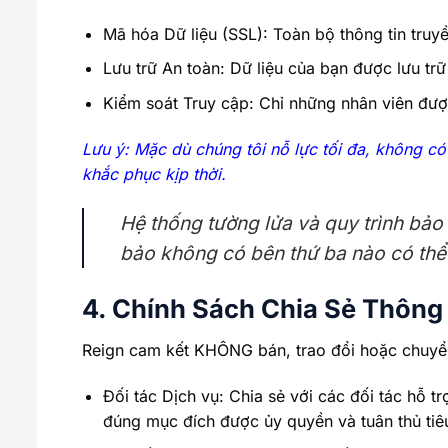
Mã hóa Dữ liệu (SSL): Toàn bộ thông tin tru
Lưu trữ An toàn: Dữ liệu của bạn được lưu t
Kiểm soát Truy cập: Chỉ những nhân viên được
Lưu ý: Mặc dù chúng tôi nỗ lực tối đa, không c
khắc phục kịp thời.
Hệ thống tường lửa và quy trình bảo 
bảo không có bên thứ ba nào có th
4. Chính Sách Chia Sẻ Thông
Reign cam kết KHÔNG bán, trao đổi hoặc chuyển 
Đối tác Dịch vụ: Chia sẻ với các đối tác hỗ t
đúng mục đích được ủy quyền và tuân thủ tiê