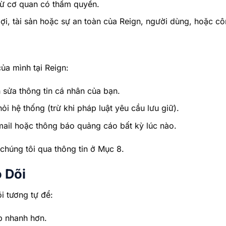
từ cơ quan có thẩm quyền.
lợi, tài sản hoặc sự an toàn của Reign, người dùng, hoặc c
ủa mình tại Reign:
 sửa thông tin cá nhân của bạn.
ỏi hệ thống (trừ khi pháp luật yêu cầu lưu giữ).
ail hoặc thông báo quảng cáo bất kỳ lúc nào.
 chúng tôi qua thông tin ở Mục 8.
 Dõi
i tương tự để:
p nhanh hơn.