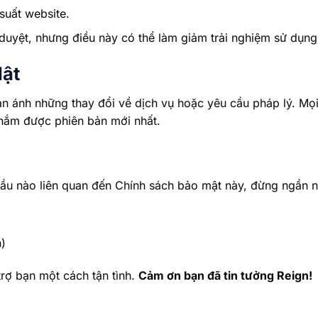
 suất website.
h duyệt, nhưng điều này có thể làm giảm trải nghiệm sử dụng
Mật
ản ánh những thay đổi về dịch vụ hoặc yêu cầu pháp lý. Mọ
 nắm được phiên bản mới nhất.
ầu nào liên quan đến Chính sách bảo mật này, đừng ngần ng
)
rợ bạn một cách tận tình.
Cảm ơn bạn đã tin tưởng Reign!