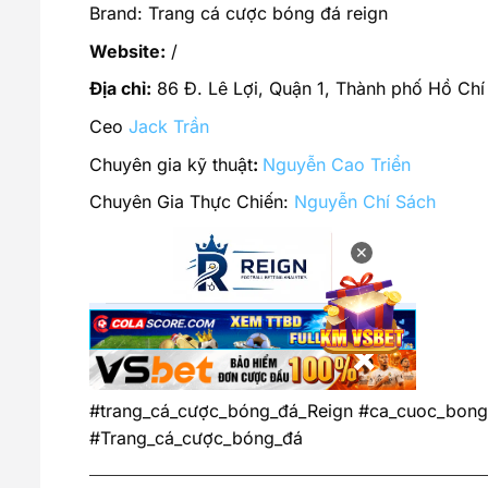
Brand: Trang cá cược bóng đá reign
Website:
/
Địa chỉ:
86 Đ. Lê Lợi, Quận 1, Thành phố Hồ Chí
Ceo
Jack Trần
Chuyên gia kỹ thuật
:
Nguyễn Cao Triển
Chuyên Gia Thực Chiến:
Nguyễn Chí Sách
#trang_cá_cược_bóng_đá_Reign #ca_cuoc_bong
#Trang_cá_cược_bóng_đá