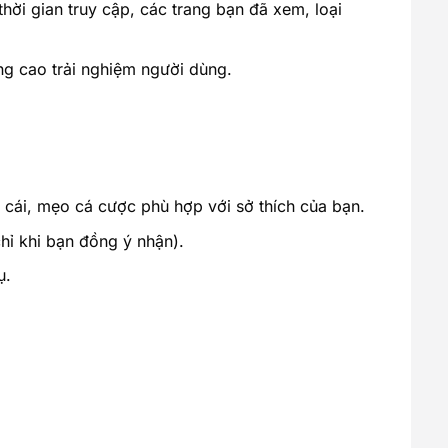
thời gian truy cập, các trang bạn đã xem, loại
âng cao trải nghiệm người dùng.
cái, mẹo cá cược phù hợp với sở thích của bạn.
hỉ khi bạn đồng ý nhận).
ụ.