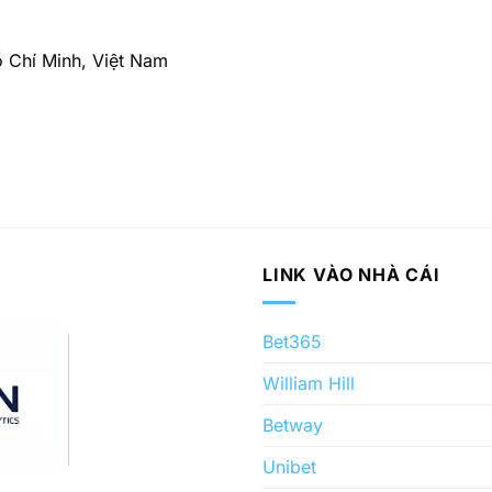
ồ Chí Minh, Việt Nam
LINK VÀO NHÀ CÁI
Bet365
William Hill
Betway
Unibet