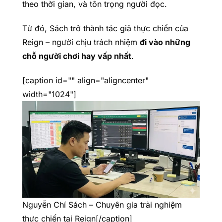
theo thời gian, và tôn trọng người đọc.
Từ đó, Sách trở thành tác giả thực chiến của
Reign – người chịu trách nhiệm
đi vào những
chỗ người chơi hay vấp nhất
.
[caption id="" align="aligncenter"
width="1024"]
Nguyễn Chí Sách – Chuyên gia trải nghiệm
thực chiến tại Reign[/caption]