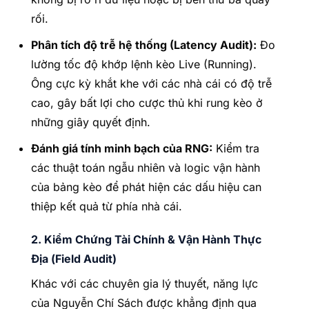
rối.
Phân tích độ trễ hệ thống (Latency Audit):
Đo
lường tốc độ khớp lệnh kèo Live (Running).
Ông cực kỳ khắt khe với các nhà cái có độ trễ
cao, gây bất lợi cho cược thủ khi rung kèo ở
những giây quyết định.
Đánh giá tính minh bạch của RNG:
Kiểm tra
các thuật toán ngẫu nhiên và logic vận hành
của bảng kèo để phát hiện các dấu hiệu can
thiệp kết quả từ phía nhà cái.
2. Kiểm Chứng Tài Chính & Vận Hành Thực
Địa (Field Audit)
Khác với các chuyên gia lý thuyết, năng lực
của Nguyễn Chí Sách được khẳng định qua