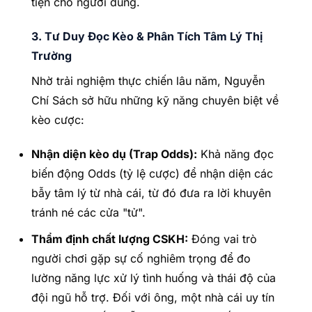
tiện cho người dùng.
3. Tư Duy Đọc Kèo & Phân Tích Tâm Lý Thị
Trường
Nhờ trải nghiệm thực chiến lâu năm, Nguyễn
Chí Sách sở hữu những kỹ năng chuyên biệt về
kèo cược:
Nhận diện kèo dụ (Trap Odds):
Khả năng đọc
biến động Odds (tỷ lệ cược) để nhận diện các
bẫy tâm lý từ nhà cái, từ đó đưa ra lời khuyên
tránh né các cửa "tử".
Thẩm định chất lượng CSKH:
Đóng vai trò
người chơi gặp sự cố nghiêm trọng để đo
lường năng lực xử lý tình huống và thái độ của
đội ngũ hỗ trợ. Đối với ông, một nhà cái uy tín