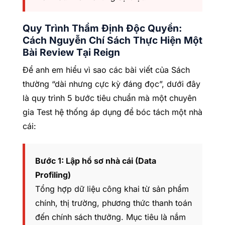
Quy Trình Thẩm Định Độc Quyền:
Cách Nguyễn Chí Sách Thực Hiện Một
Bài Review Tại Reign
Để anh em hiểu vì sao các bài viết của Sách
thường “dài nhưng cực kỳ đáng đọc”, dưới đây
là quy trình 5 bước tiêu chuẩn mà một chuyên
gia Test hệ thống áp dụng để bóc tách một nhà
cái:
Bước 1: Lập hồ sơ nhà cái (Data
Profiling)
Tổng hợp dữ liệu công khai từ sản phẩm
chính, thị trường, phương thức thanh toán
đến chính sách thưởng. Mục tiêu là nắm