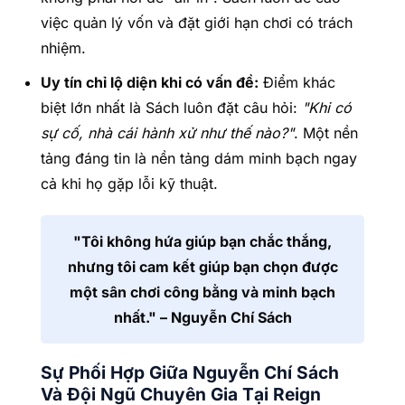
việc quản lý vốn và đặt giới hạn chơi có trách
nhiệm.
Uy tín chỉ lộ diện khi có vấn đề:
Điểm khác
biệt lớn nhất là Sách luôn đặt câu hỏi:
"Khi có
sự cố, nhà cái hành xử như thế nào?"
. Một nền
tảng đáng tin là nền tảng dám minh bạch ngay
cả khi họ gặp lỗi kỹ thuật.
"Tôi không hứa giúp bạn chắc thắng,
nhưng tôi cam kết giúp bạn chọn được
một sân chơi công bằng và minh bạch
nhất." – Nguyễn Chí Sách
Sự Phối Hợp Giữa Nguyễn Chí Sách
Và Đội Ngũ Chuyên Gia Tại Reign