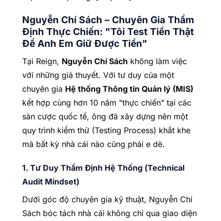
Nguyễn Chí Sách – Chuyên Gia Thẩm
Định Thực Chiến: "Tôi Test Tiền Thật
Để Anh Em Giữ Được Tiền"
Tại Reign,
Nguyễn Chí Sách
không làm việc
với những giả thuyết. Với tư duy của một
chuyên gia
Hệ thống Thông tin Quản lý (MIS)
kết hợp cùng hơn 10 năm "thực chiến" tại các
sàn cược quốc tế, ông đã xây dựng nên một
quy trình kiểm thử (Testing Process) khắt khe
mà bất kỳ nhà cái nào cũng phải e dè.
1. Tư Duy Thẩm Định Hệ Thống (Technical
Audit Mindset)
Dưới góc độ chuyên gia kỹ thuật, Nguyễn Chí
Sách bóc tách nhà cái không chỉ qua giao diện