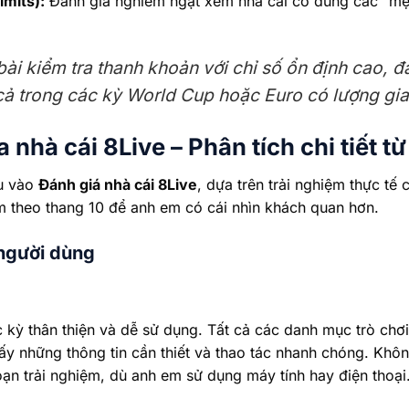
imits):
Đánh giá nghiêm ngặt xem nhà cái có dùng các “mẹo”
ài kiểm tra thanh khoản với chỉ số ổn định cao, 
ả trong các kỳ World Cup hoặc Euro có lượng giao
nhà cái 8Live – Phân tích chi tiết từ
âu vào
Đánh giá nhà cái 8Live
, dựa trên trải nghiệm thực tế
 theo thang 10 để anh em có cái nhìn khách quan hơn.
 người dùng
 kỳ thân thiện và dễ sử dụng. Tất cả các danh mục trò chơi
ấy những thông tin cần thiết và thao tác nhanh chóng. Không
ạn trải nghiệm, dù anh em sử dụng máy tính hay điện thoại