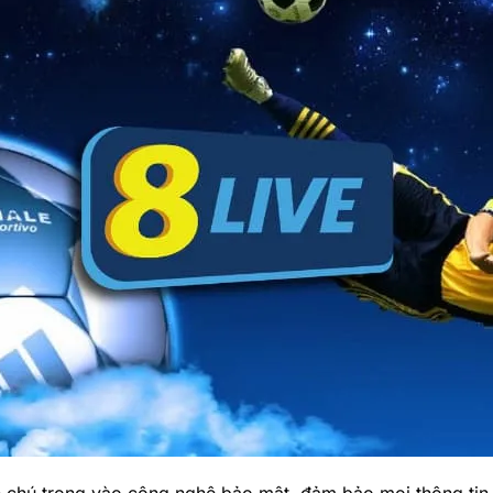
n chú trọng vào công nghệ bảo mật, đảm bảo mọi thông tin