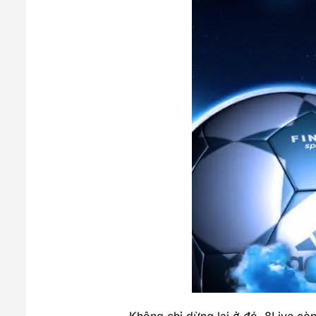
Không chỉ dừng lại ở đó, 8Live cò