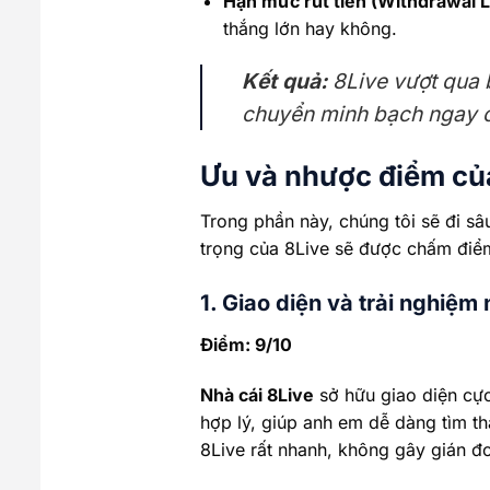
Hạn mức rút tiền (Withdrawal L
thắng lớn hay không.
Kết quả:
8Live vượt qua b
chuyển minh bạch ngay c
Ưu và nhược điểm của 
Trong phần này, chúng tôi sẽ đi s
trọng của 8Live sẽ được chấm điểm
1.
Giao diện và trải nghiệm
Điểm: 9/10
Nhà cái 8Live
sở hữu giao diện cực
hợp lý, giúp anh em dễ dàng tìm th
8Live rất nhanh, không gây gián đo