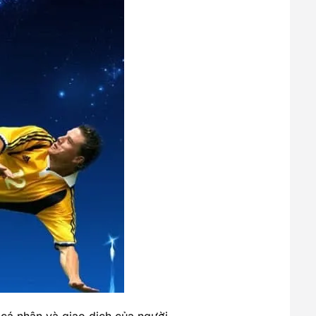
 cá nhân và giao dịch của người