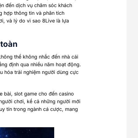
iện đến dịch vụ chăm sóc khách
 hợp thông tin và phân tích
, và lý do vì sao 8Live là lựa
 toàn
 không thể không nhắc đến nhà cái
khẳng định qua nhiều năm hoạt động.
 ưu hóa trải nghiệm người dùng cực
me bài, slot game cho đến casino
 người chơi, kể cả những người mới
 uy tín trong ngành cá cược, mang