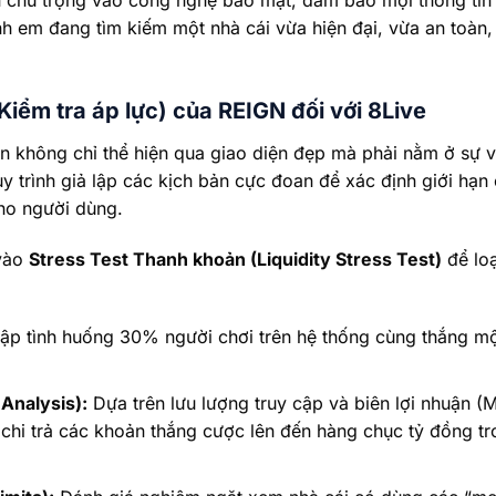
h em đang tìm kiếm một nhà cái vừa hiện đại, vừa an toàn,
Kiểm tra áp lực) của REIGN đối với 8Live
tín không chỉ thể hiện qua giao diện đẹp mà phải nằm ở sự 
y trình giả lập các kịch bản cực đoan để xác định giới hạn
cho người dùng.
 vào
Stress Test Thanh khoản (Liquidity Stress Test)
để loạ
ập tình huống 30% người chơi trên hệ thống cùng thắng một 
Analysis):
Dựa trên lưu lượng truy cập và biên lợi nhuận (M
chi trả các khoản thắng cược lên đến hàng chục tỷ đồng tro