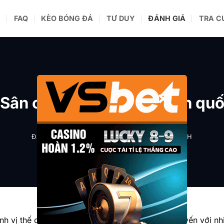
Ủ
FAQ
KÈO BÓNG ĐÁ
TƯ DUY
ĐÁNH GIÁ
TRA C
ĐÁNH GIÁ TRANG CÁ CƯỢC
×
Sân chơi giải trí đạt chuẩn qu
ĐĂNG VÀO
13/09/2025
BỞI
NGUYỄN CHÍ SÁCH
 vị thế của mình trên thị trường cá cược trực tuyến với nhi