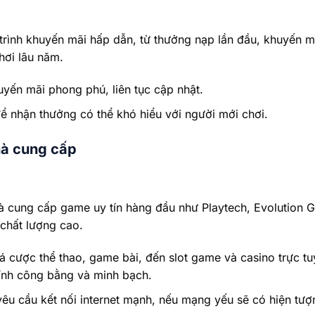
trình khuyến mãi hấp dẫn, từ thưởng nạp lần đầu, khuyến mã
hơi lâu năm.
uyến mãi phong phú, liên tục cập nhật.
để nhận thưởng có thể khó hiểu với người mới chơi.
hà cung cấp
à cung cấp game uy tín hàng đầu như Playtech, Evolution 
chất lượng cao.
 cá cược thể thao, game bài, đến slot game và casino trực 
tính công bằng và minh bạch.
êu cầu kết nối internet mạnh, nếu mạng yếu sẽ có hiện tượn