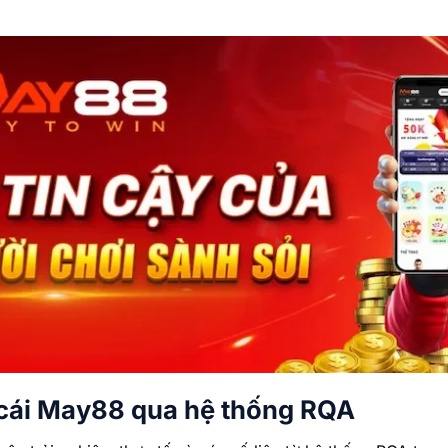
à cái May88 qua hệ thống RQA