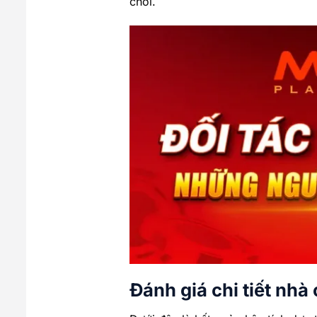
chơi.
Đánh giá chi tiết nh