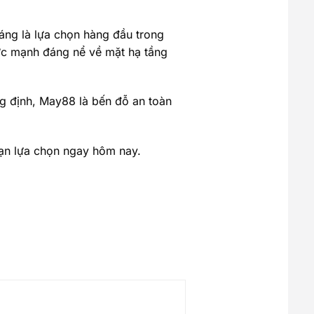
ng là lựa chọn hàng đầu trong
ức mạnh đáng nể về mặt hạ tầng
g định, May88 là bến đỗ an toàn
ạn lựa chọn ngay hôm nay.