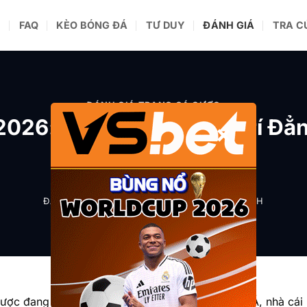
Ủ
FAQ
KÈO BÓNG ĐÁ
TƯ DUY
ĐÁNH GIÁ
TRA C
ĐÁNH GIÁ TRANG CÁ CƯỢC
2026: Trải Nghiệm Giải Trí Đẳ
×
Cáo?
ĐĂNG VÀO
13/09/2025
BỞI
NGUYỄN CHÍ SÁCH
ược đang “làm mưa làm gió” tại thị trường Châu Á, nhà cá