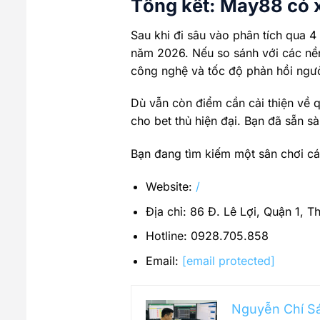
Tổng kết: May88 có 
Sau khi đi sâu vào phân tích qua 
năm 2026. Nếu so sánh với các nề
công nghệ và tốc độ phản hồi ngư
Dù vẫn còn điểm cần cải thiện về 
cho bet thủ hiện đại. Bạn đã sẵn 
Bạn đang tìm kiếm một sân chơi c
Website:
/
Địa chỉ: 86 Đ. Lê Lợi, Quận 1, 
Hotline: 0928.705.858
Email:
[email protected]
Nguyễn Chí S