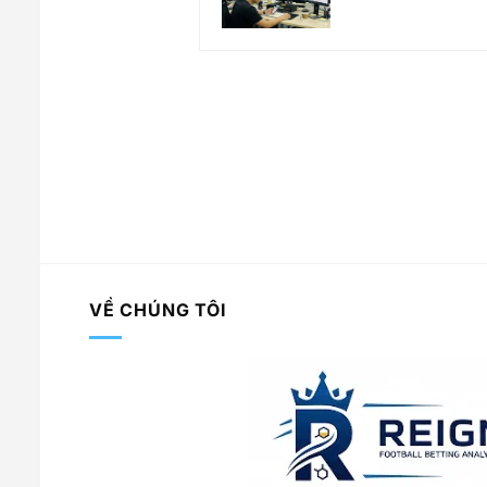
VỀ CHÚNG TÔI