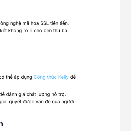
ông nghệ mã hóa SSL tiên tiến.
kết không rò rỉ cho bên thứ ba.
 có thể áp dụng
Công thức Kelly
để
để đánh giá chất lượng hỗ trợ.
 giải quyết được vấn đề của người
n