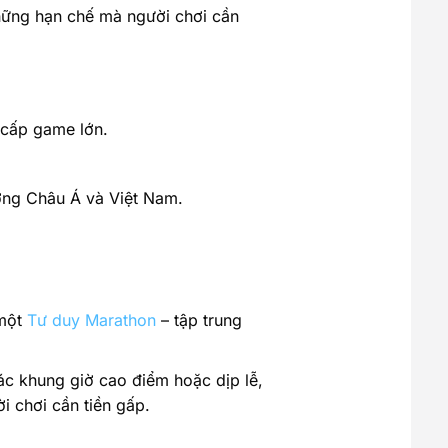
hững hạn chế mà người chơi cần
 cấp game lớn.
ường Châu Á và Việt Nam.
 một
Tư duy Marathon
– tập trung
ác khung giờ cao điểm hoặc dịp lễ,
ời chơi cần tiền gấp.