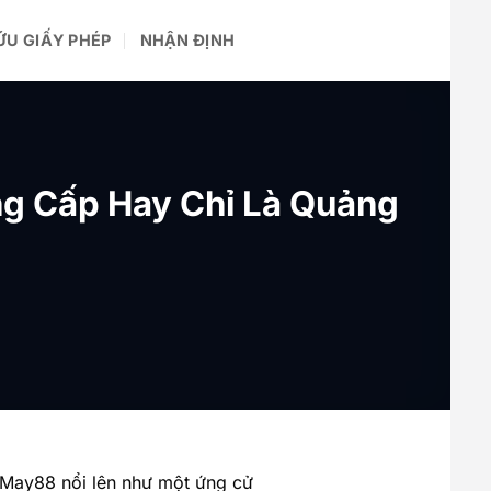
ỨU GIẤY PHÉP
NHẬN ĐỊNH
ng Cấp Hay Chỉ Là Quảng
i May88 nổi lên như một ứng cử