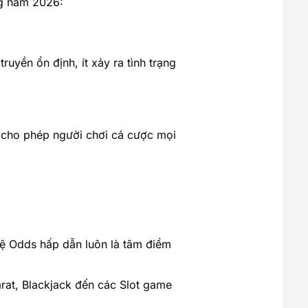
ng năm 2026:
uyền ổn định, ít xảy ra tình trạng
 cho phép người chơi cá cược mọi
lệ Odds hấp dẫn luôn là tâm điểm
rat, Blackjack đến các Slot game