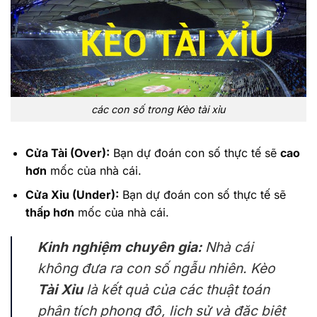
các con số trong Kèo tài xỉu
Cửa Tài (Over):
Bạn dự đoán con số thực tế sẽ
cao
hơn
mốc của nhà cái.
Cửa Xỉu (Under):
Bạn dự đoán con số thực tế sẽ
thấp hơn
mốc của nhà cái.
Kinh nghiệm chuyên gia:
Nhà cái
không đưa ra con số ngẫu nhiên. Kèo
Tài Xỉu
là kết quả của các thuật toán
phân tích phong độ, lịch sử và đặc biệt