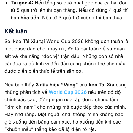
Tài góc 4:
Nếu tổng số quả phạt góc của cả hai đội
từ 5 quả trở lên thì bạn thắng. Nếu có đúng 4 quả thì
bạn
hòa tiền
. Nếu từ 3 quả trở xuống thì bạn thua.
Kết luận
Soi kèo Tài Xỉu tại World Cup 2026 không đơn thuần là
một cuộc dạo chơi may rủi, đó là bài toán về sự quan
sát và khả năng “đọc vị” trận đấu. Những con số nhà
cái đưa ra dù tinh vi đến đâu cũng không thể che giấu
được diễn biến thực tế trên sân cỏ.
Nếu bạn thấy
3 dấu hiệu “Vàng”
của
kèo Tài Xỉu
cùng
những phân tích về
World Cup 2026
nêu trên có độ
chính xác cao, đừng ngần ngại áp dụng chúng làm
“kim chỉ nam” cho những mã cược tiếp theo của mình.
Hãy nhớ rằng: Một người chơi thông minh không bao
giờ xuống tiền bằng cảm xúc, họ xuống tiền khi các
“khuôn mẫu” thắng kèo đã lộ diện rõ rệt
.