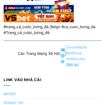
#trang_cá_cược_bóng_đá_Reign #ca_cuoc_bong_da
#Trang_cá_cược_bóng_đá
Doorkeeper
Webflow
Các Trang Mạng Xã Hội:
|
AllMyLinks
[Bit.ly]
LINK VÀO NHÀ CÁI
Bet365
William Hill