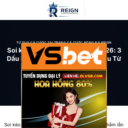
Bỏ
qua
nội
dung
TƯ DUY CÁ CƯỢC TẠI TRANG CÁ CƯỢC BÓNG ĐÁ REIGN
Soi kèo Tài Xỉu tại World Cup 2026: 3
×
Dấu Hiệu “Vàng” Đọc Vị Trận Đấu Từ
Chuyên Gia
ĐĂNG VÀO
08/10/2025
BỞI
NGUYỄN CAO TRIỂN
Soi kèo Tài Xỉu tại World Cup 2026 thường bị nhầm lẫn