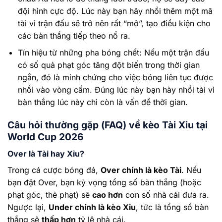
đội hình cực độ. Lúc này bạn hãy nhồi thêm một mã
tài vì trận đấu sẽ trở nên rất “mở”, tạo điều kiện cho
các bàn thắng tiếp theo nổ ra.
Tín hiệu từ những pha bóng chết: Nếu một trận đấu
có số quả phạt góc tăng đột biến trong thời gian
ngắn, đó là minh chứng cho việc bóng liên tục được
nhồi vào vòng cấm. Đúng lúc này bạn hày nhồi tài vì
bàn thắng lúc này chỉ còn là vấn đề thời gian.
Câu hỏi thường gặp (FAQ) về kèo Tài Xỉu tại
World Cup 2026
Over là Tài hay Xỉu?
Trong cá cược bóng đá,
Over chính là kèo Tài
. Nếu
bạn đặt Over, bạn kỳ vọng tổng số bàn thắng (hoặc
phạt góc, thẻ phạt) sẽ
cao hơn
con số nhà cái đưa ra.
Ngược lại,
Under chính là kèo Xỉu
, tức là tổng số bàn
thắng sẽ
thấp hơn
tỷ lệ nhà cái.