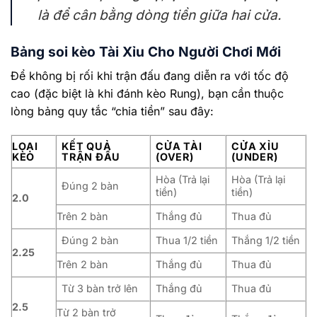
là để cân bằng dòng tiền giữa hai cửa.
Bảng soi kèo Tài Xỉu Cho Người Chơi Mới
Để không bị rối khi trận đấu đang diễn ra với tốc độ
cao (đặc biệt là khi đánh kèo Rung), bạn cần thuộc
lòng bảng quy tắc “chia tiền” sau đây:
LOẠI
KẾT QUẢ
CỬA TÀI
CỬA XỈU
KÈO
TRẬN ĐẤU
(OVER)
(UNDER)
Hòa (Trả lại
Hòa (Trả lại
Đúng 2 bàn
tiền)
tiền)
2.0
Trên 2 bàn
Thắng đủ
Thua đủ
Đúng 2 bàn
Thua 1/2 tiền
Thắng 1/2 tiền
2.25
Trên 2 bàn
Thắng đủ
Thua đủ
Từ 3 bàn trở lên
Thắng đủ
Thua đủ
2.5
Từ 2 bàn trở