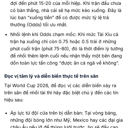
đợi đến phút 15-20 của mỗi hiệp. Khi trận đấu chưa
có bàn thắng, nhà cái sẽ hạ mức kèo xuống. Đây là
lúc bạn “xuống tiền” để có được mức tỷ lệ trả
thưởng (Odds) tối ưu nhất.
Nhồi lệnh khi Odds chạm mốc: Khi mức Tài Xỉu cả
trận hạ xuống chỉ còn 0.75 hoặc 0.5 trái ở những
phút cuối trận (phút 75-80), đó là thời điểm lý tưởng
để nhồi thêm lệnh cuối nếu nhận thấy một bên đang
dồn toàn lực tấn công “được ăn cả ngã về không”.
Đọc vị tâm lý và diễn biến thực tế trên sân
Tại World Cup 2026, để đọc vị các diễn biến xảy ra
trên sân để nhồi tài thì hãy đặc biệt chú ý đến các tín
hiệu sau:
Áp lực từ đội cửa trên bị dẫn bàn: Tại vòng bảng,
những đội bóng lớn như Mỹ, Mexico hay các đại gia
châu Âu nếu lỡ để thủng lưới trước, họ sẽ đẩy cao