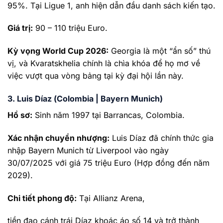
95%. Tại Ligue 1, anh hiện dẫn đầu danh sách kiến tạo.
Giá trị:
90 – 110 triệu Euro.
Kỳ vọng World Cup 2026:
Georgia là một “ẩn số” thú
vị, và Kvaratskhelia chính là chìa khóa để họ mơ về
việc vượt qua vòng bảng tại kỳ đại hội lần này.
3. Luis Díaz (Colombia | Bayern Munich)
Hồ sơ:
Sinh năm 1997 tại Barrancas, Colombia.
Xác nhận chuyển nhượng:
Luis Díaz đã chính thức gia
nhập Bayern Munich từ Liverpool vào ngày
30/07/2025 với giá 75 triệu Euro (Hợp đồng đến năm
2029).
Chi tiết phong độ:
Tại Allianz Arena,
tiền đạo cánh trái Díaz khoác áo số 14 và trở thành