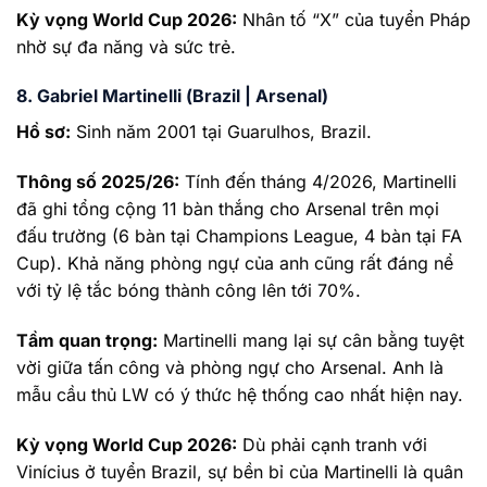
Kỳ vọng World Cup 2026:
Nhân tố “X” của tuyển Pháp
nhờ sự đa năng và sức trẻ.
8. Gabriel Martinelli (Brazil | Arsenal)
Hồ sơ:
Sinh năm 2001 tại Guarulhos, Brazil.
Thông số 2025/26:
Tính đến tháng 4/2026, Martinelli
đã ghi tổng cộng 11 bàn thắng cho Arsenal trên mọi
đấu trường (6 bàn tại Champions League, 4 bàn tại FA
Cup). Khả năng phòng ngự của anh cũng rất đáng nể
với tỷ lệ tắc bóng thành công lên tới 70%.
Tầm quan trọng:
Martinelli mang lại sự cân bằng tuyệt
vời giữa tấn công và phòng ngự cho Arsenal. Anh là
mẫu cầu thủ LW có ý thức hệ thống cao nhất hiện nay.
Kỳ vọng World Cup 2026:
Dù phải cạnh tranh với
Vinícius ở tuyển Brazil, sự bền bỉ của Martinelli là quân