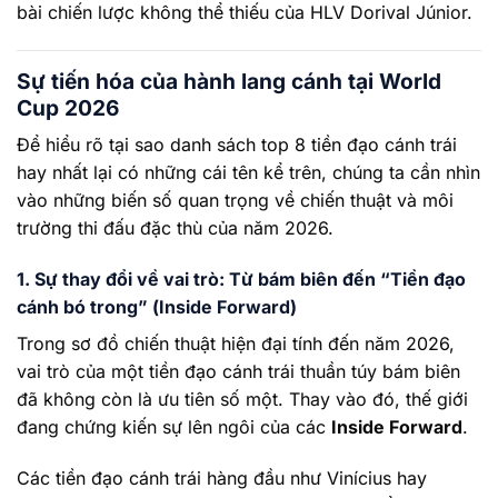
bài chiến lược không thể thiếu của HLV Dorival Júnior.
Sự tiến hóa của hành lang cánh tại World
Cup 2026
Để hiểu rõ tại sao danh sách top 8 tiền đạo cánh trái
hay nhất lại có những cái tên kể trên, chúng ta cần nhìn
vào những biến số quan trọng về chiến thuật và môi
trường thi đấu đặc thù của năm 2026.
1. Sự thay đổi về vai trò: Từ bám biên đến “Tiền đạo
cánh bó trong” (Inside Forward)
Trong sơ đồ chiến thuật hiện đại tính đến năm 2026,
vai trò của một tiền đạo cánh trái thuần túy bám biên
đã không còn là ưu tiên số một. Thay vào đó, thế giới
đang chứng kiến sự lên ngôi của các
Inside Forward
.
Các tiền đạo cánh trái hàng đầu như Vinícius hay