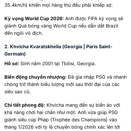
35.4km/h) khiến mọi hàng thủ đều phải khiếp sợ.
Kỳ vọng World Cup 2026:
Anh được FIFA kỳ vọng sẽ
giành Quả bóng vàng World Cup nếu dẫn dắt Brazil
đến ngôi vô địch.
2. Khvicha Kvaratskhelia (Georgia | Paris Saint-
Germain)
Hồ sơ:
Sinh năm 2001 tại Tbilisi, Georgia.
Biến động chuyển nhượng:
Đã gia nhập PSG và nhanh
chóng trở thành biểu tượng mới sau thời đại của các
siêu sao cũ.
Chi tiết phong độ:
Khvicha mang đến sự biến ảo với
khả năng chơi hai chân như một. Anh vừa giúp PSG
giành siêu cúp Pháp (Trophée des Champions) vào
tháng 1/2026 với tỷ lệ chuyền bóng chính xác lên tới