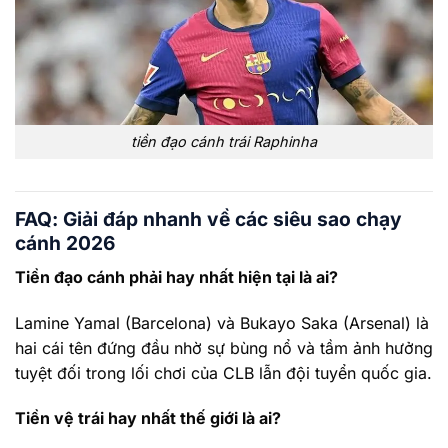
tiền đạo cánh trái Raphinha
FAQ: Giải đáp nhanh về các siêu sao chạy
cánh 2026
Tiền đạo cánh phải hay nhất hiện tại là ai?
Lamine Yamal (Barcelona) và Bukayo Saka (Arsenal) là
hai cái tên đứng đầu nhờ sự bùng nổ và tầm ảnh hưởng
tuyệt đối trong lối chơi của CLB lẫn đội tuyển quốc gia.
Tiền vệ trái hay nhất thế giới là ai?