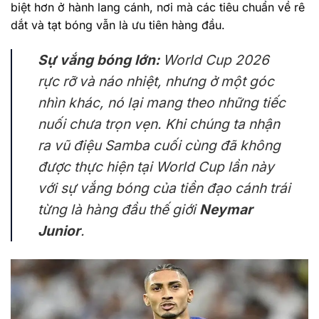
biệt hơn ở hành lang cánh, nơi mà các tiêu chuẩn về rê
dắt và tạt bóng vẫn là ưu tiên hàng đầu.
Sự vắng bóng lớn:
World Cup 2026
rực rỡ và náo nhiệt, nhưng ở một góc
nhìn khác, nó lại mang theo những tiếc
nuối chưa trọn vẹn. Khi chúng ta nhận
ra vũ điệu Samba cuối cùng đã không
được thực hiện tại World Cup lần này
với sự vắng bóng của tiền đạo cánh trái
từng là hàng đầu thế giới
Neymar
Junior
.