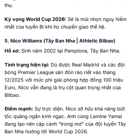
thụ.
Kỳ vọng World Cup 2026:
Sẽ là mũi nhọn nguy hiểm
nhất của tuyển Bỉ khi họ chuyển giao thế hệ.
5. Nico Williams (Tây Ban Nha | Athletic Bilbao)
Hồ sơ:
Sinh năm 2002 tại Pamplona, Tây Ban Nha.
Tình trạng hiện tại:
Dù được Real Madrid và các đội
bóng Premier League săn đón ráo riết vào tháng
12/2025 với mức phí giải phóng hợp đồng 100 triệu
Euro, Nico vẫn đang là trụ cột quan trọng nhất của
Bilbao.
Điểm mạnh:
Sự trực diện. Nico sở hữu khả năng bứt
tốc quãng ngắn kinh ngạc. Anh cùng Lamine Yamal
đang tạo nên cặp cánh “trong mơ” của đội tuyển Tây
Ban Nha hướng tới World Cup 2026.