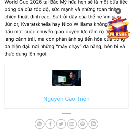
World Cup 2026 tại Bắc Mỹ hứa hẹn sẽ là một bữa tiệc
bóng đá của tốc độ, sức mạnh và những toan tính
✕
chiến thuật đỉnh cao. Sự trỗi dậy của thế hệ Vinícius
Júnior, Kvaratskhelia hay Nico Williams không chỉ đánh
dấu một cuộc chuyển giao quyền lực rầm rộ ở hành
lang cánh trái, mà còn phản ánh sự tiến hóa của bóng
đá hiện đại: nơi những “máy chạy” đa năng, bền bỉ và
thực dụng lên ngôi.
Nguyễn Cao Triển