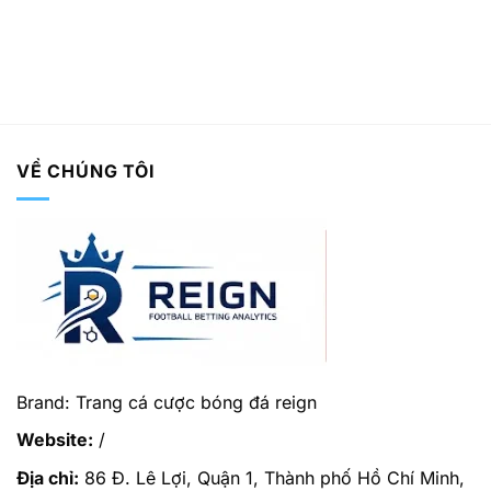
VỀ CHÚNG TÔI
Brand: Trang cá cược bóng đá reign
Website:
/
Địa chỉ:
86 Đ. Lê Lợi, Quận 1, Thành phố Hồ Chí Minh,