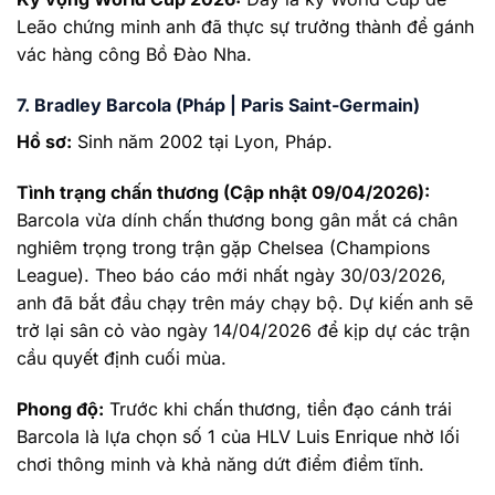
Leão chứng minh anh đã thực sự trưởng thành để gánh
vác hàng công Bồ Đào Nha.
7. Bradley Barcola (Pháp | Paris Saint-Germain)
Hồ sơ:
Sinh năm 2002 tại Lyon, Pháp.
Tình trạng chấn thương (Cập nhật 09/04/2026):
Barcola vừa dính chấn thương bong gân mắt cá chân
nghiêm trọng trong trận gặp Chelsea (Champions
League). Theo báo cáo mới nhất ngày 30/03/2026,
anh đã bắt đầu chạy trên máy chạy bộ. Dự kiến anh sẽ
trở lại sân cỏ vào ngày 14/04/2026 để kịp dự các trận
cầu quyết định cuối mùa.
Phong độ:
Trước khi chấn thương, tiền đạo cánh trái
Barcola là lựa chọn số 1 của HLV Luis Enrique nhờ lối
chơi thông minh và khả năng dứt điểm điềm tĩnh.