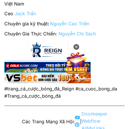
Việt Nam
Ceo
Jack Trần
Chuyên gia kỹ thuật
:
Nguyễn Cao Triển
Chuyên Gia Thực Chiến:
Nguyễn Chí Sách
#trang_cá_cược_bóng_đá_Reign #ca_cuoc_bong_da
#Trang_cá_cược_bóng_đá
Doorkeeper
Webflow
Các Trang Mạng Xã Hội:
|
AllMyLinks