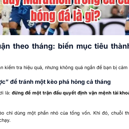
uận theo tháng: biến mục tiêu thàn
ạn kiểm tra hiệu quả, nhưng không quá ngắn để bạn bị cảm 
ợc” để tránh một kèo phá hỏng cả tháng
ơi là:
đừng để một trận đấu quyết định vận mệnh tài kho
kèo chỉ dùng một phần nhỏ của tổng vốn. Khi đó, chuỗi t
chạy.