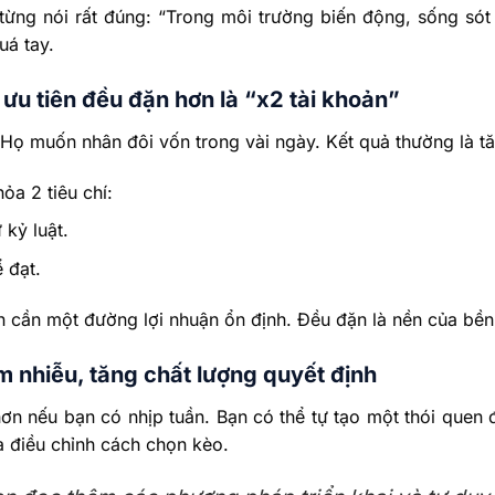
từng nói rất đúng: “Trong môi trường biến động, sống só
uá tay.
 ưu tiên đều đặn hơn là “x2 tài khoản”
Họ muốn nhân đôi vốn trong vài ngày. Kết quả thường là tăn
ỏa 2 tiêu chí:
 kỷ luật.
 đạt.
n cần một đường lợi nhuận ổn định. Đều đặn là nền của bền
ảm nhiễu, tăng chất lượng quyết định
n nếu bạn có nhịp tuần. Bạn có thể tự tạo một thói quen đ
và điều chỉnh cách chọn kèo.