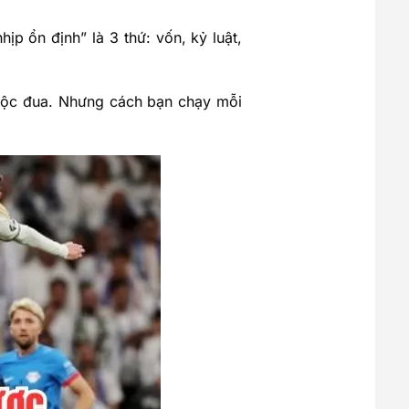
p ổn định” là 3 thứ: vốn, kỷ luật,
uộc đua. Nhưng cách bạn chạy mỗi