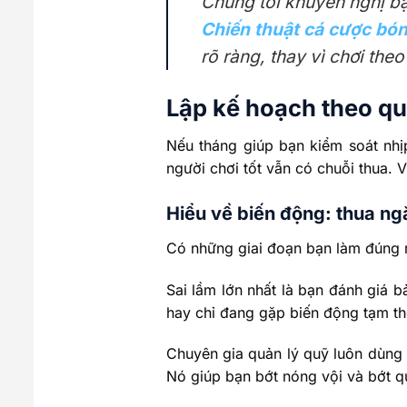
Chúng tôi khuyến nghị bạ
Chiến thuật cá cược bó
rõ ràng, thay vì chơi the
Lập kế hoạch theo qu
Nếu tháng giúp bạn kiểm soát nhị
người chơi tốt vẫn có chuỗi thua. 
Hiểu về biến động: thua ng
Có những giai đoạn bạn làm đúng m
Sai lầm lớn nhất là bạn đánh giá b
hay chỉ đang gặp biến động tạm th
Chuyên gia quản lý quỹ luôn dùng 
Nó giúp bạn bớt nóng vội và bớt qu