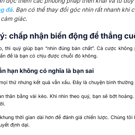
n đọc thêm các phương pháp triển khai và tư duy
ng đá
. Bạn có thể thay đổi góc nhìn rất nhanh khi
o cảm giác.
ý: chấp nhận biến động để thắng cu
p, thì quý giúp bạn “nhìn đúng bản chất”. Cá cược không 
Vấn đề là bạn có chịu được chuỗi đó không.
ắn hạn không có nghĩa là bạn sai
ọi thứ nhưng kết quả vẫn xấu. Đây là chuyện bình thường 
ản thân bằng vài kèo. Khi nhìn theo quý, bạn sẽ bớt hoảng.
ời.
khung thời gian dài hơn để đánh giá chiến lược. Chúng tôi
yết định dại.