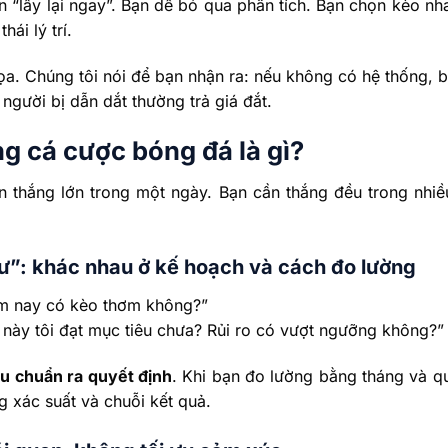
“lấy lại ngay”. Bạn dễ bỏ qua phân tích. Bạn chọn kèo nhan
hái lý trí.
a. Chúng tôi nói để bạn nhận ra: nếu không có hệ thống, bạ
người bị dẫn dắt thường trả giá đắt.
g cá cược bóng đá là gì?
n thắng lớn trong một ngày. Bạn cần thắng đều trong nhi
ư”: khác nhau ở kế hoạch và cách đo lường
ôm nay có kèo thơm không?”
 này tôi đạt mục tiêu chưa? Rủi ro có vượt ngưỡng không?”
êu chuẩn ra quyết định
. Khi bạn đo lường bằng tháng và qu
g xác suất và chuỗi kết quả.