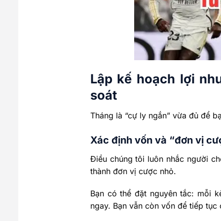
Lập kế hoạch lợi nh
soát
Tháng là “cự ly ngắn” vừa đủ để b
Xác định vốn và “đơn vị cư
Điều chúng tôi luôn nhắc người ch
thành đơn vị cược nhỏ.
Bạn có thể đặt nguyên tắc: mỗi 
ngay. Bạn vẫn còn vốn để tiếp tục 