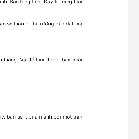
h. Bạn tăng tiền. Đây là trạng thái
n sẽ luôn bị thị trường dẫn dắt. Và
ều tháng. Và để làm được, bạn phải
ý, bạn sẽ ít bị ám ảnh bởi một trận