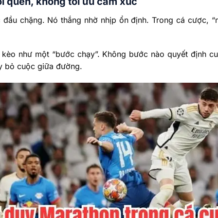
ói quen, không tối ưu cảm xúc
đầu chặng. Nó thắng nhờ nhịp ổn định. Trong cá cược, “nhị
i kèo như một “bước chạy”. Không bước nào quyết định c
ay bỏ cuộc giữa đường.