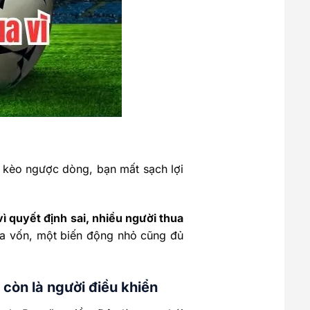
 1 kèo ngược dòng, bạn mất sạch lợi
vì quyết định sai, nhiều người thua
ủa vốn, một biến động nhỏ cũng đủ
 còn là người điều khiển