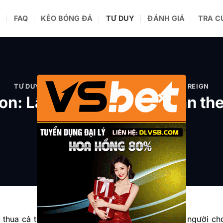
Ủ
FAQ
KÈO BÓNG ĐÁ
TƯ DUY
ĐÁNH GIÁ
TRA C
TƯ DUY CÁ CƯỢC TẠI TRANG CÁ CƯỢC BÓNG ĐÁ REIGN
×
n: Lập kế hoạch lợi nhuận th
ĐĂNG VÀO
08/02/2026
BỞI
JACK TRẦN
thua cả tuần”, bạn không hề đơn độc. Phần lớn người ch