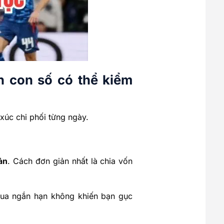
h con số có thể kiểm
xúc chi phối từng ngày.
ản
. Cách đơn giản nhất là chia vốn
hua ngắn hạn không khiến bạn gục