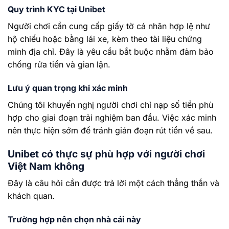
Quy trình KYC tại Unibet
Người chơi cần cung cấp giấy tờ cá nhân hợp lệ như
hộ chiếu hoặc bằng lái xe, kèm theo tài liệu chứng
minh địa chỉ. Đây là yêu cầu bắt buộc nhằm đảm bảo
chống rửa tiền và gian lận.
Lưu ý quan trọng khi xác minh
Chúng tôi khuyến nghị người chơi chỉ nạp số tiền phù
hợp cho giai đoạn trải nghiệm ban đầu. Việc xác minh
nên thực hiện sớm để tránh gián đoạn rút tiền về sau.
Unibet có thực sự phù hợp với người chơi
Việt Nam không
Đây là câu hỏi cần được trả lời một cách thẳng thắn và
khách quan.
Trường hợp nên chọn nhà cái này