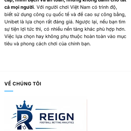
cả mọi người
. Với người chơi Việt Nam có trình độ,
biết sử dụng công cụ quốc tế và đề cao sự công bằng,
Unibet là lựa chọn rất đáng giá. Ngược lại, nếu bạn tìm
sự tiện lợi tức thì, có nhiều nền tảng khác phù hợp hơn.
Việc lựa chọn hay không phụ thuộc hoàn toàn vào mục
tiêu và phong cách chơi của chính bạn.
VỀ CHÚNG TÔI