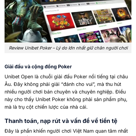
Review Unibet Poker – Lý do lớn nhất giữ chân người chơi
Giải đấu và cộng đồng Poker
Unibet Open là chuỗi giải đấu Poker nổi tiếng tại châu
Âu. Đây không phải giải “đánh cho vui”, mà thu hút
nhiều người chơi bán chuyên và chuyên nghiệp. Điều
này cho thấy Unibet Poker không phải sản phẩm phụ,
mà là trụ cột chiến lược của nhà cái.
Thanh toán, nạp rút và vấn đề về tiền tệ
Đây là phần khiến người chơi Việt Nam quan tâm nhất