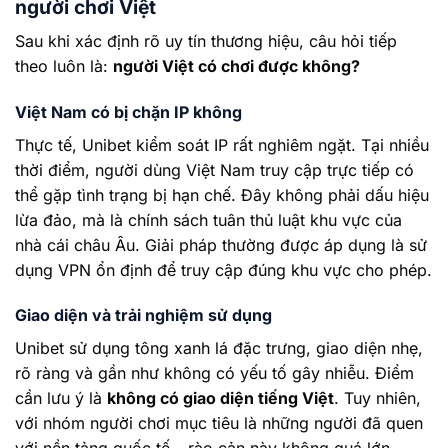
người chơi Việt
Sau khi xác định rõ uy tín thương hiệu, câu hỏi tiếp
theo luôn là:
người Việt có chơi được không?
Việt Nam có bị chặn IP không
Thực tế, Unibet kiểm soát IP rất nghiêm ngặt. Tại nhiều
thời điểm, người dùng Việt Nam truy cập trực tiếp có
thể gặp tình trạng bị hạn chế. Đây không phải dấu hiệu
lừa đảo, mà là chính sách tuân thủ luật khu vực của
nhà cái châu Âu. Giải pháp thường được áp dụng là sử
dụng VPN ổn định để truy cập đúng khu vực cho phép.
Giao diện và trải nghiệm sử dụng
Unibet sử dụng tông xanh lá đặc trưng, giao diện nhẹ,
rõ ràng và gần như không có yếu tố gây nhiễu. Điểm
cần lưu ý là
không có giao diện tiếng Việt
. Tuy nhiên,
với nhóm người chơi mục tiêu là những người đã quen